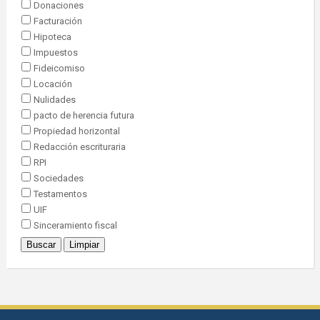
Donaciones
Facturación
Hipoteca
Impuestos
Fideicomiso
Locación
Nulidades
pacto de herencia futura
Propiedad horizontal
Redacción escrituraria
RPI
Sociedades
Testamentos
UIF
Sinceramiento fiscal