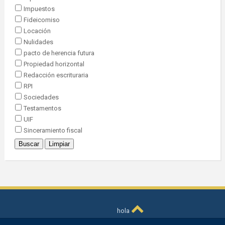
Impuestos
Fideicomiso
Locación
Nulidades
pacto de herencia futura
Propiedad horizontal
Redacción escrituraria
RPI
Sociedades
Testamentos
UIF
Sinceramiento fiscal
hola