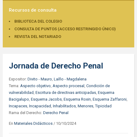
Recursos de consulta
BIBLIOTECA DEL COLEGIO
CONSULTA DE PUNTOS (ACCESO RESTRINGIDO ÚNICO)
REVISTA DEL NOTARIADO
Jornada de Derecho Penal
Expositor:
Divito - Mauro
,
Laíño - Magdalena
Tema:
Aspecto objetivo
,
Aspecto procesal
,
Condición de
vulnerabilidad
,
Escritura de directivas anticipadas
,
Esquema
Bacigalupo
,
Esquema Jacobs
,
Esquema Roxin
,
Esquema Zaffaroni
,
Incapaces
,
Incapacidad
,
Inhabilitados
,
Menores
,
Tipicidad
Rama del Derecho:
Derecho Penal
En
Materiales Didácticos
/
10/10/2024