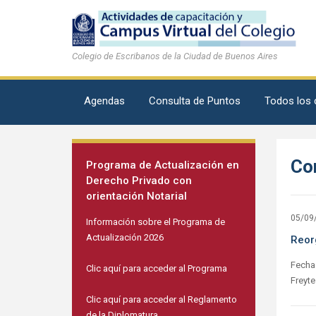
Colegio de Escribanos de la Ciudad de Buenos Aires
Agendas
Consulta de Puntos
Todos los 
Con
Programa de Actualización en
Derecho Privado con
orientación Notarial
05/09
Información sobre el Programa de
Actualización 2026
Reor
Fecha:
Clic aquí para acceder al Programa
Freyte
Clic aquí para acceder al Reglamento
de la Diplomatura