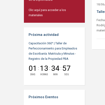
18/06
Clic aquí para acceder a los
Tall
materiales
Fecha:
Rodrí
materi
Próxima actividad
Capacitación 360° | Taller de
Perfeccionamiento para Empleados
de Escribanía: Matrícula y Minutas -
Registro de la Propiedad PBA
01
13
34
57
:
:
:
DÍAS
HORAS
MIN
SEG
Próximos Eventos