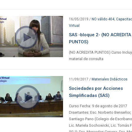
16/05/2019
/
NO válido 404
,
Capacita
Virtual
SAS -bloque 2- (NO ACREDITA
PUNTOS)
(NO ACREDITA PUNTOS) Curso Inclu
material de consulta
11/09/2017
/
Materiales Didácticos
Sociedades por Acciones
Simplificadas (SAS)
Curso Fecha: 9 de agosto de 2017
Disertantes: Esc. Norberto Benseñor,
Santiago Pano (Colegio de Escribano
Lic. Mariela Sochowicki, Lic. Tomás 
(IGJ); Dra. Mercedes Cervera, Dra. Ma