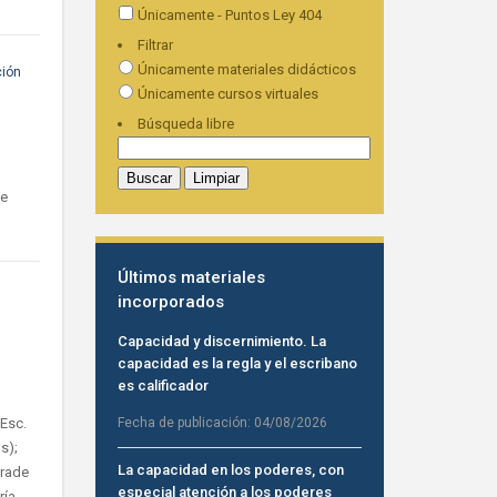
Únicamente - Puntos Ley 404
Filtrar
Únicamente materiales didácticos
ción
Únicamente cursos virtuales
Búsqueda libre
ye
Últimos materiales
incorporados
Capacidad y discernimiento. La
capacidad es la regla y el escribano
es calificador
 Esc.
Fecha de publicación:
04/08/2026
s);
La capacidad en los poderes, con
Frade
especial atención a los poderes
ría