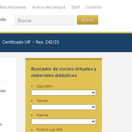
ltas frecuentes
Acerca del Campus
Staff
Contacto
ado.
Certificado UIF – Res. 242/23
Buscador de cursos virtuales y
materiales didácticos
Expositor
ción
Temas
Ramas
ye
Puntos Ley 404