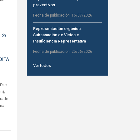
preventivos
Fecha de publicación:
16/07/2026
Representación orgánica.
Subsanación de Vicios e
ción
Insuficiencia Representativa
Fecha de publicación:
25/06/2026
DITA
Ver todos
 Esc.
s);
Frade
ría