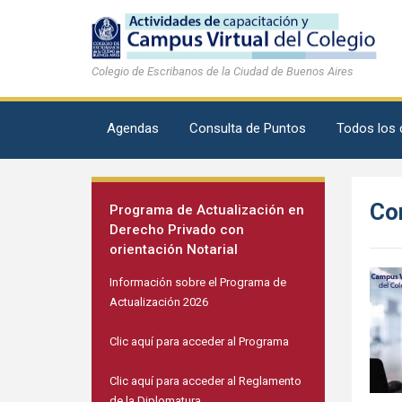
Colegio de Escribanos de la Ciudad de Buenos Aires
Agendas
Consulta de Puntos
Todos los 
Con
Programa de Actualización en
Derecho Privado con
orientación Notarial
Información sobre el Programa de
Actualización 2026
Clic aquí para acceder al Programa
Clic aquí para acceder al Reglamento
de la Diplomatura