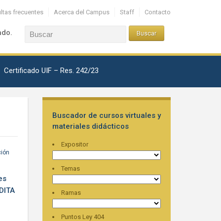
ltas frecuentes
Acerca del Campus
Staff
Contacto
ado.
Certificado UIF – Res. 242/23
Buscador de cursos virtuales y
materiales didácticos
Expositor
ción
Temas
es
DITA
Ramas
Puntos Ley 404