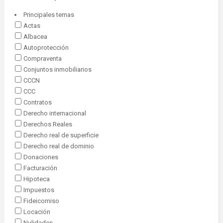
Principales temas
Actas
Albacea
Autoprotección
Compraventa
Conjuntos inmobiliarios
CCCN
CCC
Contratos
Derecho internacional
Derechos Reales
Derecho real de superficie
Derecho real de dominio
Donaciones
Facturación
Hipoteca
Impuestos
Fideicomiso
Locación
Nulidades