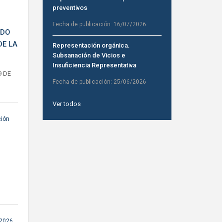
preventivos
Fecha de publicación:
16/07/2026
IDO
DE LA
Representación orgánica.
Subsanación de Vicios e
Insuficiencia Representativa
9 DE
Fecha de publicación:
25/06/2026
Ver todos
ción
 2026
,