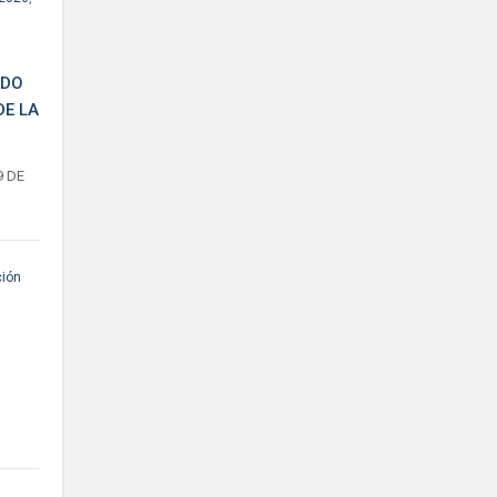
IDO
DE LA
9 DE
ción