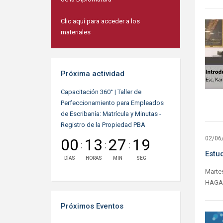
Clic aquí para acceder a los
materiales
Próxima actividad
Capacitación 360° | Taller de
Perfeccionamiento para Empleados
de Escribanía: Matrícula y Minutas -
Registro de la Propiedad PBA
02/06
00
13
27
18
:
:
:
Estud
DÍAS
HORAS
MIN
SEG
Marte
HAGA 
Próximos Eventos