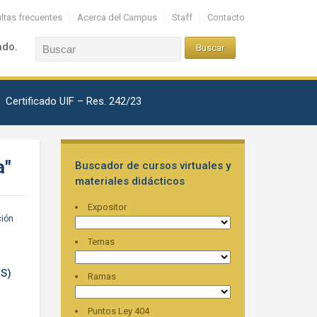
ltas frecuentes
Acerca del Campus
Staff
Contacto
ado.
Certificado UIF – Res. 242/23
a"
Buscador de cursos virtuales y
materiales didácticos
Expositor
ción
Temas
OS)
Ramas
Puntos Ley 404