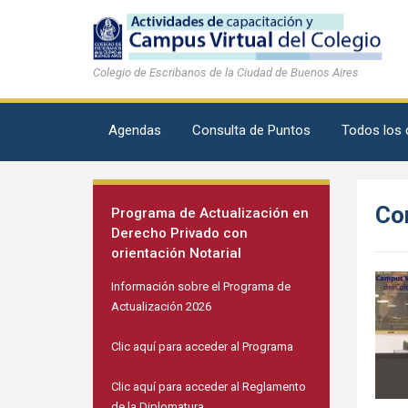
Colegio de Escribanos de la Ciudad de Buenos Aires
Agendas
Consulta de Puntos
Todos los 
Con
Programa de Actualización en
Derecho Privado con
orientación Notarial
Información sobre el Programa de
Actualización 2026
Clic aquí para acceder al Programa
Clic aquí para acceder al Reglamento
de la Diplomatura